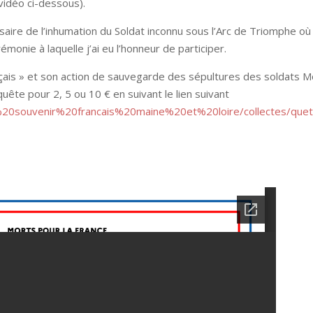
 vidéo ci-dessous).
saire de l’inhumation du Soldat inconnu sous l’Arc de Triomphe où
monie à laquelle j’ai eu l’honneur de participer.
ançais » et son action de sauvegarde des sépultures des soldats M
quête pour 2, 5 ou 10 € en suivant le lien suivant
e%20souvenir%20francais%20maine%20et%20loire/collectes/que