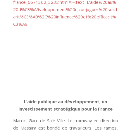
france_6671362_3232.html#:~:text=L’aide%20au%
20d%C3%A9veloppement%20n,conjuguer%20solid
arit%C3%A9%2C%20influence%20et%20efficacit%
C3%A9.
L’aide publique au développement, un
investissement stratégique pour la France
Maroc, Gare de Salé-Ville. Le tramway en direction
de Massira est bondé de travailleurs. Les rames,