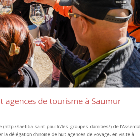
it agences de tourisme à Saumur
 (http://laetitia-saint-paul.fr/les-groupes-damities/) de l’Assemb
hier la délégation chinoise de huit agences de voyage, en visite à