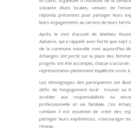
et-Loire, organisée à l’initiative de la sénat
soixante élues locales, venues de l’ens
répondu présentes pour partager leurs exp
leurs engagements au service de leurs territo
Après le mot d’accueil de Mathieu Rouss
Aubance, qui a rappelé avec fierté que sep
de la commune nouvelle sont aujourd’hui d
échanges ont porté sur la place des femmes 
progrès ont été accomplis, chacun s’accorde 
représentation pleinement équilibrée reste à
Les témoignages des participantes ont illust
défis de l’engagement local : trouver sa lé
accéder aux responsabilités ou encor
professionnelle et vie familiale. Ces éch
combien il est essentiel de créer des es
partager leurs expériences, s’encourager mu
réseau.