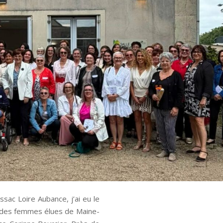
sac Loire Aubance, j’ai eu le
re des femmes élues de Maine-