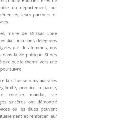
rice Corinne Bourcier. Près de
emble du département, ont
ériences, leurs parcours et
ires.
el, maire de Brissac Loire
t des dix communes déléguées
irigées par des femmes, nos
dans la vie publique. Si des
à dire que le chemin vers une
 poursuivre.
ré la richesse mais aussi les
gitimité, prendre la parole,
e concilier mandat, vie
anges sincères ont démontré
paces où les élues peuvent
tuellement et renforcer leur