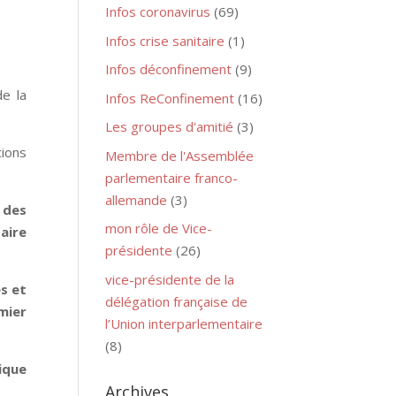
Infos coronavirus
(69)
Infos crise sanitaire
(1)
Infos déconfinement
(9)
de la
Infos ReConfinement
(16)
Les groupes d'amitié
(3)
tions
Membre de l'Assemblée
parlementaire franco-
allemande
(3)
 des
mon rôle de Vice-
aire
présidente
(26)
vice-présidente de la
s et
délégation française de
mier
l’Union interparlementaire
(8)
ique
Archives