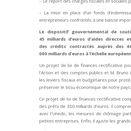
– Le report des charges fiscales et sociales p
– La mise en place d’un fonds d’indemnisa
entrepreneurs confrontés à une baisse import
Le dispositif gouvernemental de souti
45 milliards d’euros d’aides directes 
des crédits contractés auprès des ét
000 milliards d’euros à l’échelle européen
Un projet de loi de finances rectificative
l’Action et des comptes publics et M. Bruno 
les leviers fiscaux et budgétaires pour prot
préserver le tissu économique de notre pays
Ce projet de loi de finances rectificative co
des prêts de 300 milliards d’euros. Il compr
avec l’Unedic, les mesures de chômage parti
petites entreprises. Enfin, il ajuste les grand