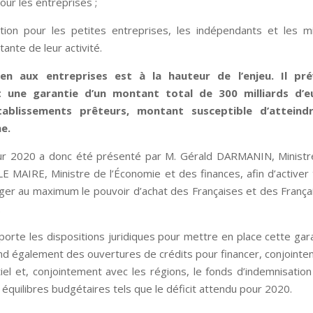
our les entreprises ;
tion pour les petites entreprises, les indépendants et les m
ante de leur activité.
en aux entreprises est à la hauteur de l’enjeu. Il pré
et une garantie d’un montant total de 300 milliards d’e
ablissements prêteurs, montant susceptible d’atteind
ne.
 pour 2020 a donc été présenté par M. Gérald DARMANIN, Minist
LE MAIRE, Ministre de l’Économie et des finances, afin d’activer
éger au maximum le pouvoir d’achat des Françaises et des França
.
mporte les dispositions juridiques pour mettre en place cette gar
end également des ouvertures de crédits pour financer, conjoint
el et, conjointement avec les régions, le fonds d’indemnisatio
s équilibres budgétaires tels que le déficit attendu pour 2020.