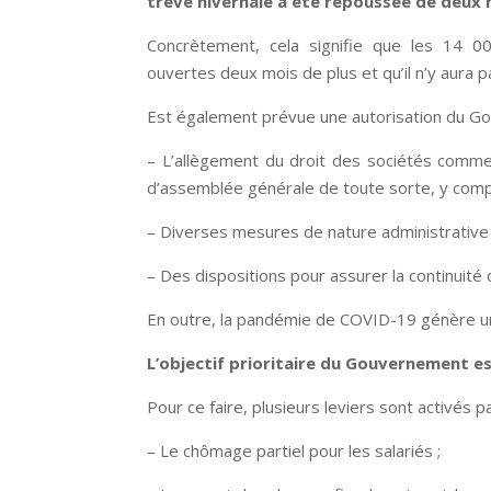
trêve hivernale a été repoussée de deux m
Concrètement, cela signifie que les 14 0
ouvertes deux mois de plus et qu’il n’y aura p
Est également prévue une autorisation du G
– L’allègement du droit des sociétés comme 
d’assemblée générale de toute sorte, y compr
– Diverses mesures de nature administrative ou
– Des dispositions pour assurer la continuité
En outre, la pandémie de COVID-19 génère u
L’objectif prioritaire du Gouvernement est 
Pour ce faire, plusieurs leviers sont activés p
– Le chômage partiel pour les salariés ;