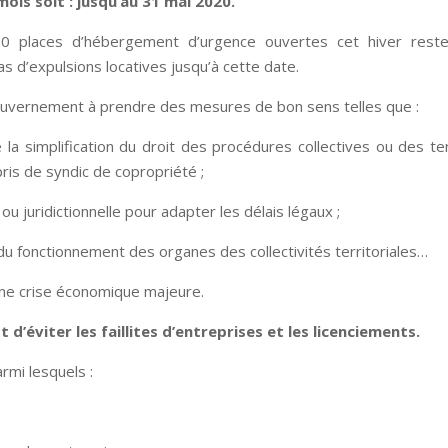
ois soit : jusqu’au 31 mai 2020.
00 places d’hébergement d’urgence ouvertes cet hiver reste
as d’expulsions locatives jusqu’à cette date.
ouvernement à prendre des mesures de bon sens telles que :
la simplification du droit des procédures collectives ou des t
is de syndic de copropriété ;
 juridictionnelle pour adapter les délais légaux ;
 du fonctionnement des organes des collectivités territoriales…
ne crise économique majeure.
d’éviter les faillites d’entreprises et les licenciements.
armi lesquels :