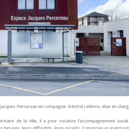
ial Jacques Percereau en compagnie d’Astrid Lelièvre, élue en char
ritaire de la Ville, il a pour vocation l’accompagnement socia
rs besoins, leurs difficultés, leurs projets. Il propose un grand n