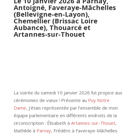
Le 10 janvier 2026 à
Parnay,
Antoigné,
Faveraye-Mâchelles
(
Bellevigne-en-Layon
),
Chemellier (
Brissac Loire
Aubance
),
Thouarcé et
Artannes-sur-Thouet
La soirée du samedi 10 janvier 2026 fut propice aux
cérémonies de vœux ! Présente au
Puy Notre
Dame
, j’étais représentée par l’ensemble de mon
équipe parlementaire en différents endroits de la
circonscription : Élisabeth à
Artannes-sur-Thouet
,
Mathilde à
Parnay
, Frédéric à Faveraye-Mâchelles