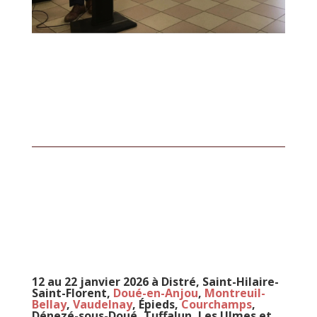
12 au 22 janvier 2026 à Distré, Saint-Hilaire-
Saint-Florent,
Doué-en-Anjou
,
Montreuil-
Bellay
,
Vaudelnay
, Épieds,
Courchamps
,
Dénezé-sous-Doué, Tuffalun, Les Ulmes et