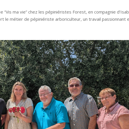
née “Vis ma vie” chez les pépiniéristes Forest, en compagnie d’Isab
 le métier de pépiniériste arboriculteur, un travail passionnant et