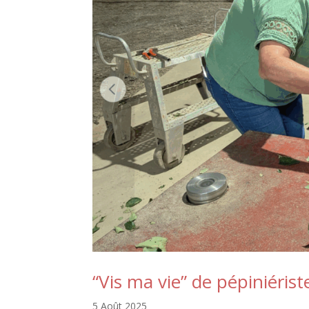
“Vis ma vie” de pépiniérist
5 Août 2025