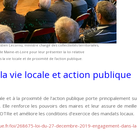
stien Lecornu, ministre chargé des collectivités territoriales,
de Maine-et-Loire pour leur présenter la loi relative
 la vie locale et de proximité de l’action publique.
 vie locale et action publique
ale et à la proximité de l’action publique porte principalement su
. Elle renforce les pouvoirs des maires et leur assure de meill
 NOTRe et améliore les conditions d’exercice des mandats locaux.
que.fr/loi/268675-loi-du-27-decembre-2019-engagement-dans-la