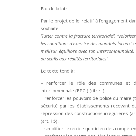
But de la loi :
Par le projet de loi relatif à l’engagement da
souhaite
“lutter contre la fracture territoriale”, “valor
les conditions d’exercice des mandats locaux”
e
meilleur équilibre avec son intercommunalité, s
ou seuils aux réalités territoriales”
.
Le texte tend à :
– renforcer le rôle des communes et de
intercommunale (EPCI) (titre I) ;
– renforcer les pouvoirs de police du maire 
sécurité par les établissements recevant du
répression des constructions irrégulières (ar
(art. 15) ;
– simplifier l’exercice quotidien des compéten
– renforcer les droits des élus locaux (titr