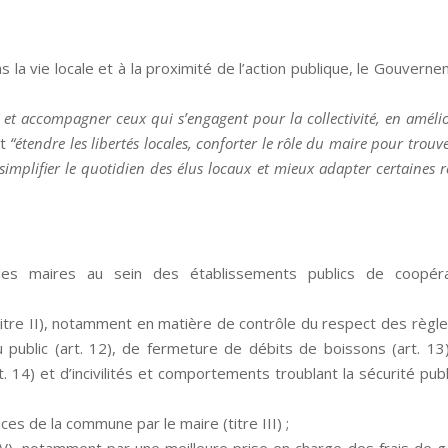
ns la vie locale et à la proximité de l’action publique, le Gouvern
iser et accompagner ceux qui s’engagent pour la collectivité, en améli
t
“étendre les libertés locales, conforter le rôle du maire pour trouv
implifier le quotidien des élus locaux et mieux adapter certaines r
s maires au sein des établissements publics de coopéra
(titre II), notamment en matière de contrôle du respect des règl
 public (art. 12), de fermeture de débits de boissons (art. 13
t. 14) et d’incivilités et comportements troublant la sécurité pub
ces de la commune par le maire (titre III) ;
e IV), notamment par une meilleure prise en charge des frais de 