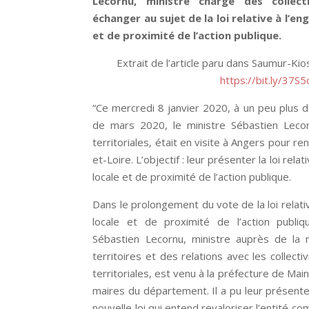
Lecornu, ministre chargé des collecti
échanger au sujet de la loi relative à l’e
et de proximité de l’action publique.
Extrait de l’article paru dans Saumur-Kio
https://bit.ly/37S5
“Ce mercredi 8 janvier 2020, à un peu plus 
de mars 2020, le ministre Sébastien Lecorn
territoriales, était en visite à Angers pour r
et-Loire. L’objectif : leur présenter la loi rel
locale et de proximité de l’action publique.
Dans le prolongement du vote de la loi relati
locale et de proximité de l’action publ
Sébastien Lecornu, ministre auprès de la 
territoires et des relations avec les collectiv
territoriales, est venu à la préfecture de Mai
maires du département. Il a pu leur présent
nouvelle loi qui entend revaloriser l’entité co