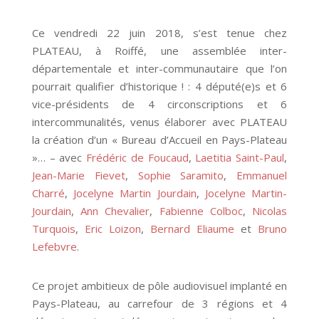
Ce vendredi 22 juin 2018, s’est tenue chez
PLATEAU, à Roiffé, une assemblée inter-
départementale et inter-communautaire que l’on
pourrait qualifier d’historique ! : 4 député(e)s et 6
vice-présidents de 4 circonscriptions et 6
intercommunalités, venus élaborer avec PLATEAU
la création d’un « Bureau d’Accueil en Pays-Plateau
»…
– avec
Frédéric de Foucaud
,
Laetitia Saint-Paul
,
Jean-Marie Fievet
,
Sophie Saramito
,
Emmanuel
Charré
,
Jocelyne Martin Jourdain
,
Jocelyne Martin-
Jourdain
,
Ann Chevalier
,
Fabienne Colboc
,
Nicolas
Turquois
,
Eric Loizon
,
Bernard Eliaume
et
Bruno
Lefebvre
.
Ce projet ambitieux de pôle audiovisuel implanté en
Pays-Plateau, au carrefour de 3 régions et 4